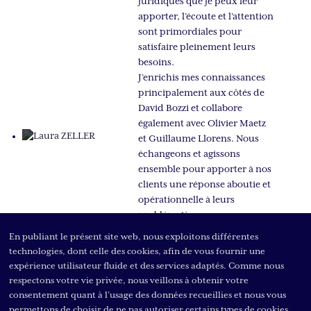
juridiques que je peux leur
apporter, l’écoute et l’attention
sont primordiales pour
satisfaire pleinement leurs
besoins.
J’enrichis mes connaissances
principalement aux côtés de
David Bozzi et collabore
également avec Olivier Maetz
et Guillaume Llorens. Nous
échangeons et agissons
ensemble pour apporter à nos
clients une réponse aboutie et
opérationnelle à leurs
problématiques.
En publiant le présent site web, nous exploitons différentes
À propos de
technologies, dont celle des cookies, afin de vous fournir une
expérience utilisateur fluide et des services adaptés. Comme nous
Leonem
respectons votre vie privée, nous veillons à obtenir votre
consentement quant à l’usage des données recueillies et nous vous
Leonem Avocats se distingue
permettons de choisir de ne pas autoriser certains types de cookies.