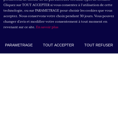
par l’écoute et l’entraide entre
Cliquez sur TOUT ACCEPTER si vous consentez à l’utilisation de cette
les membres de l’équipe.
technologie, ou sur PARAMETRAGE pour choisir les cookies que vous
L’attention portée au bien-être
acceptez. Nous conservons votre choix pendant 30 jours. Vous pouvez
des collaborateurs et à leur
changer d’avis et modifier votre consentement à tout moment en
accompagnement contribue à
revenant sur ce site.
En savoir plus
la progression de chacun, dans
un environnement serein où
tout le monde y trouve sa
PARAMETRAGE
TOUT ACCEPTER
TOUT REFUSER
place.
C.V.
MARION CANAL
Master 1 Administration
publique, droit de l’action
AVOCATE
administrative à Dresde,
Allemagne (ERASMUS)
Master 2 Administration
publique, droit de l’action
m.canal@leonem-avocats.fr
administrative à Besançon
École régionale des avocats du
Grand Est à Strasbourg
Droit public